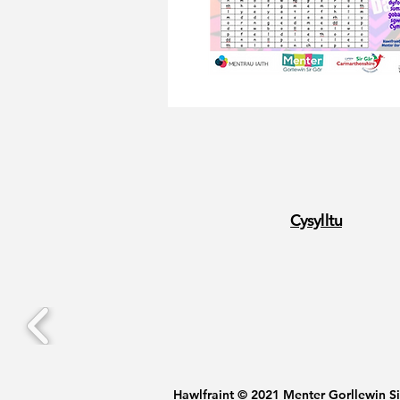
Cysylltu
Hawlfraint © 2021 Menter Gorllewin S