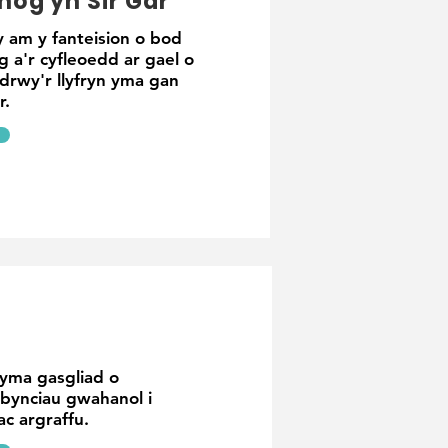
hog yn Sir Gâr
am y fanteision o bod
 a'r cyfleoedd ar gael o
 drwy'r llyfryn yma gan
r.
Dyma gasgliad o
r bynciau gwahanol i
ac argraffu.