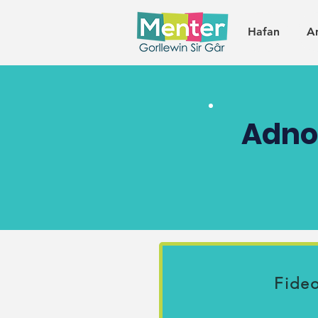
Hafan
A
Adn
Fide