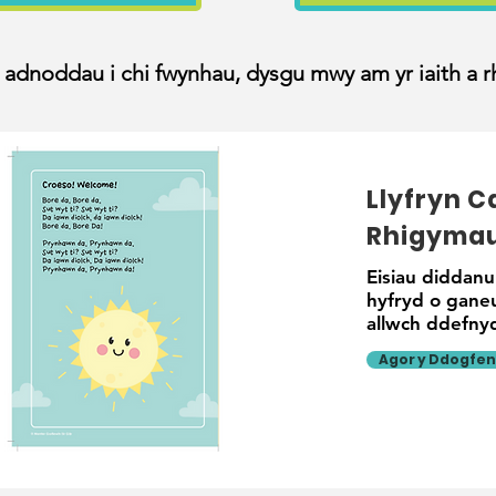
adnoddau i chi fwynhau, dysgu mwy am yr iaith a rh
Llyfryn 
Rhigyma
Eisiau diddanu
hyfryd o gane
allwch ddefny
Agor y Ddogfen