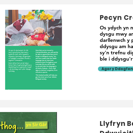
Pecyn C
Os ydych yn n
dysgu mwy am
darllenwch y 
ddysgu am han
sy'n trefnu d
ble i ddysgu'r
Agor y Ddogfen
Llyfryn 