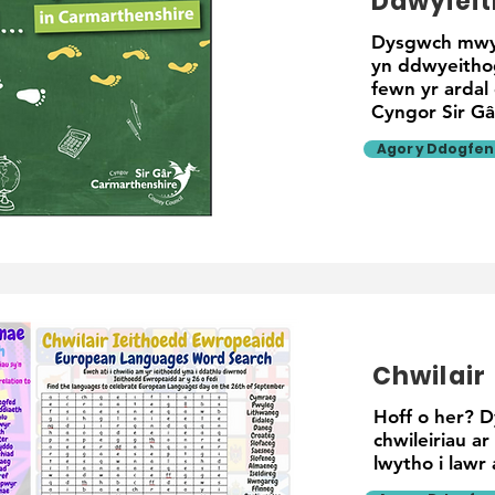
Ddwyieit
Dysgwch mwy 
yn ddwyeithog
fewn yr ardal
Cyngor Sir Gâ
Agor y Ddogfen
Chwilair
Hoff o her? 
chwileiriau a
lwytho i lawr 