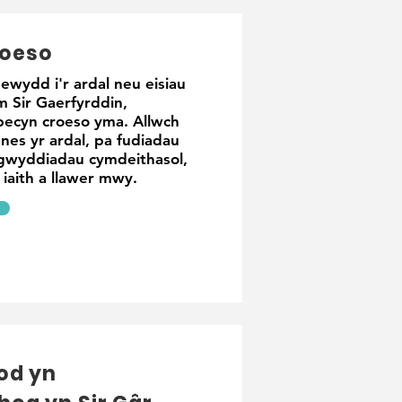
roeso
ewydd i'r ardal neu eisiau
 Sir Gaerfyrddin,
pecyn croeso yma. Allwch
es yr ardal, pa fudiadau
igwyddiadau cymdeithasol,
 iaith a llawer mwy.
Bod yn