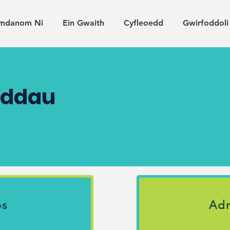
mdanom Ni
Ein Gwaith
Cyfleoedd
Gwirfoddoli
oddau
os
Ad