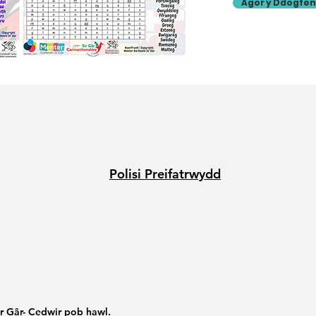
Agor y Ddogfen
Polisi Preifatrwydd
ir Gâr- Cedwir pob hawl.