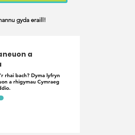
annu gyda eraill!
Caneuon a
u
'r rhai bach? Dyma lyfryn
uon a rhigymau Cymraeg
ddio.