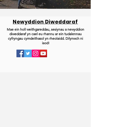
Newyddion Diweddaraf
Mae ein holl weithgareddau, sesiynau a newyddion
diweddaraf yn cael eu rhannu ar ein tudalennau
cyfryngau cymdeithasol yn rheolaidd. Dilynwch ni
isod!