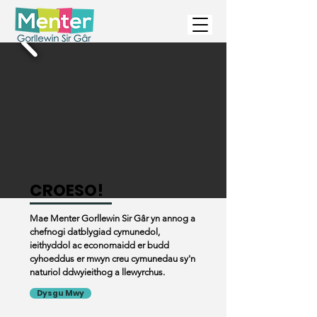
CROESO!
Mae Menter Gorllewin Sir Gâr yn annog a
chefnogi datblygiad cymunedol,
ieithyddol ac economaidd er budd
cyhoeddus er mwyn creu cymunedau sy'n
naturiol ddwyieithog a llewyrchus.
Dysgu Mwy